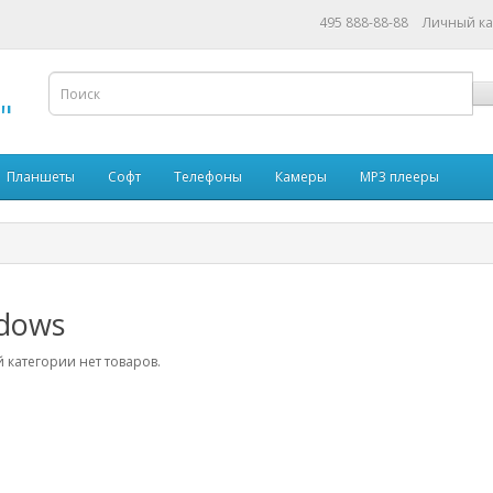
495 888-88-88
Личный к
"
Планшеты
Софт
Телефоны
Камеры
MP3 плееры
dows
 категории нет товаров.